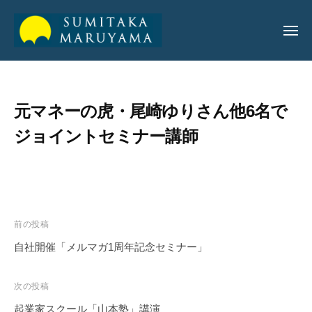
丸
山
純
丸
丸
孝
山
山
公
元マネーの虎・尾崎ゆりさん他6名で
純
純
式
孝
ジョイントセミナー講師
サ
孝
イ
公
ト
公
式
式
サ
サ
イ
前の投稿
イ
ト
自社開催「メルマガ1周年記念セミナー」
ト
次の投稿
起業家スクール「山本塾」講演