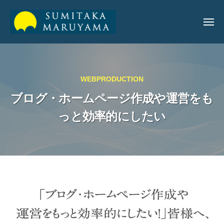
丸
山
純
丸
丸
孝
山
山
公
WEBPRODUCTION
純
純
式
孝
サ
ブログ・ホームページ作成や運営をも
孝
イ
っと効率的にしたい
公
ト
公
式
式
サ
サ
イ
イ
ト
ト