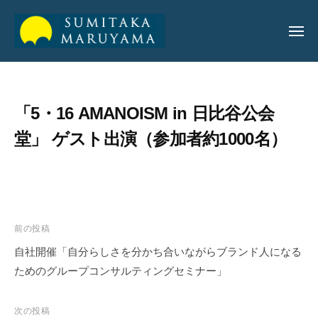
丸
山
純
丸
丸
孝
山
山
公
「5・16 AMANOISM in 日比谷公会
純
純
式
孝
堂」 ゲスト出演（参加者約1000名）
サ
孝
イ
公
ト
公
式
式
サ
サ
イ
前の投稿
イ
ト
自社開催「自分らしさを分かち合いながらブランド人になる
ト
ためのグループコンサルティングセミナー」
次の投稿