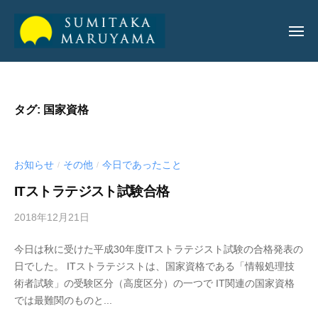
丸
山
純
丸
丸
孝
山
山
公
タグ:
国家資格
純
純
式
孝
サ
孝
イ
お知らせ
その他
今日であったこと
/
/
公
ト
公
式
ITストラテジスト試験合格
式
サ
2018年12月21日
b
サ
イ
y
イ
ト
今日は秋に受けた平成30年度ITストラテジスト試験の合格発表の
a
ト
日でした。 ITストラテジストは、国家資格である「情報処理技
d
術者試験」の受験区分（高度区分）の一つで IT関連の国家資格
m
では最難関のものと...
i