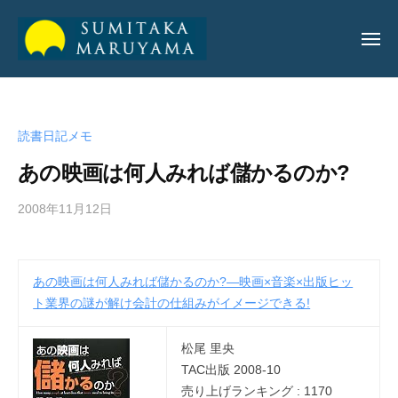
丸
山
純
丸
丸
孝
山
山
公
読書日記メモ
純
純
式
孝
あの映画は何人みれば儲かるのか?
サ
孝
イ
公
2008年11月12日
b
ト
公
y
式
式
a
サ
サ
d
イ
あの映画は何人みれば儲かるのか?―映画×音楽×出版ヒッ
m
イ
ト
ト業界の謎が解け会計の仕組みがイメージできる!
i
ト
n
松尾 里央
_
TAC出版 2008-10
m
売り上げランキング : 1170