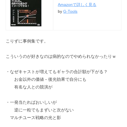
a
Amazonで詳しく見る
r
by
G-Tools
u
y
a
m
こりずに事例集です。
a
こういうのが好きなのは病的なのでやめられなかったりｗ
・なぜキャストが増えてもギャラの合計額が下がる？
お金以外の価値－後光効果で自分にも
有名な人との競演が
・一発当たればおいしいが
逆に一粒でもまずいと次がない
マルチユース戦略の光と影