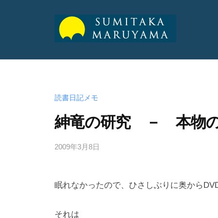
山
純
丸
丸
孝
山
山
公
純
式
純
読書日記メモ
孝
サ
孝
紳竜の研究 － 本物
イ
ト
公
公
2009年3月8日
b
式
y
式
サ
a
サ
イ
眠れなかったので、ひさしぶりに奥からDV
d
ト
イ
m
ト
i
それは