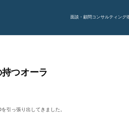
面談・顧問コンサルティング
の持つオーラ
Dを引っ張り出してきました。