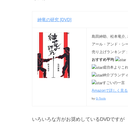
n
_
紳竜の研究 [DVD]
m
a
r
島田紳助、松本竜介, 
u
アール・アンド・シー 20
y
売り上げランキング : 
a
おすすめ平均
m
成功本よりこ
a
紳介ブランデ
すごいの一言
Amazonで詳しく見る
by
G-Tools
いろいろな方がお奨めしているDVDですが