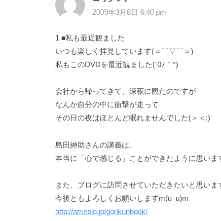
2009年3月8日 6:40 pm
1 ■私も最近観ました
いつも楽しく拝見しています(＝⌒▽⌒＝)
私もこのDVDを最近観ました(´0ﾉ｀*)
会社から帰ってきて、深夜に観たのですが
なんか自分の中に衝撃が走って
その日の夜はほとんど眠れませんでした(＞＜;)
島田紳助さんの講義は、
本当に「心で感じる」ことができたように思います(^
また、ブログに訪問させていただきたいと思います(^
今後ともよろしくお願いしますm(u_u)m
http://ameblo.jp/gorikunbook/