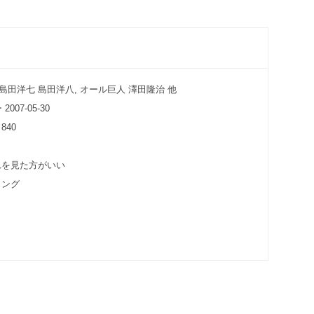
島田洋七 島田洋八, オール巨人 澤田隆治 他
07-05-30
840
れを見た方がいい
ィング