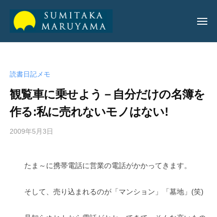
丸
山
純
丸
丸
孝
山
山
公
読書日記メモ
純
純
式
孝
観覧車に乗せよう－自分だけの名簿を
サ
孝
イ
作る:私に売れないモノはない!
公
ト
公
式
2009年5月3日
b
式
サ
y
サ
イ
a
イ
ト
たま～に携帯電話に営業の電話がかかってきます。
d
ト
m
i
そして、売り込まれるのが「マンション」「墓地」(笑)
n
_