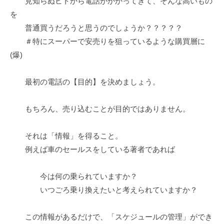
見知らぬヒトから電話がかかってきて、そんな高いもの
m
を
a
普通買うだろうと思うのでしょうか？？？？？
r
＃特にスーパーで安売りを狙っているような購買層に
u
(爆)
y
a
m
最初の電話の【目的】を決めましょう。
a
もちろん、売り込むことが目的ではありません。
それは「情報」を得ること。
例えば車のセールスをしている著者であれば
今は何の乗られていますか？
いつごろ乗り換えたいと考えられていますか？
この情報があるだけで、「スケジュールの管理」ができ