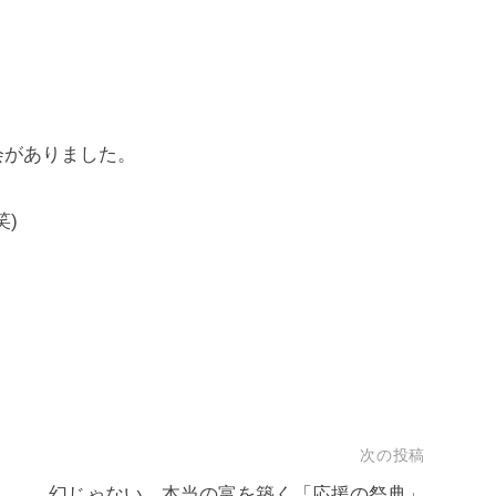
会がありました。
)
次の投稿
幻じゃない、本当の富を築く「応援の祭典」