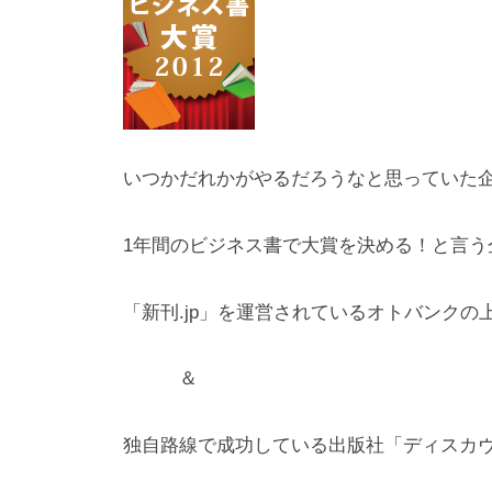
n
_
m
a
r
u
いつかだれかがやるだろうなと思っていた
y
a
1年間のビジネス書で大賞を決める！と言う
m
a
「新刊.jp」を運営されているオトバンクの
＆
独自路線で成功している出版社「ディスカ