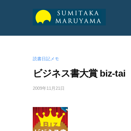
山
純
丸
丸
孝
山
山
公
純
式
純
読書日記メモ
孝
サ
孝
ビジネス書大賞 biz-tai
イ
ト
公
公
2009年11月21日
b
式
y
式
サ
a
サ
イ
d
ト
イ
m
ト
i