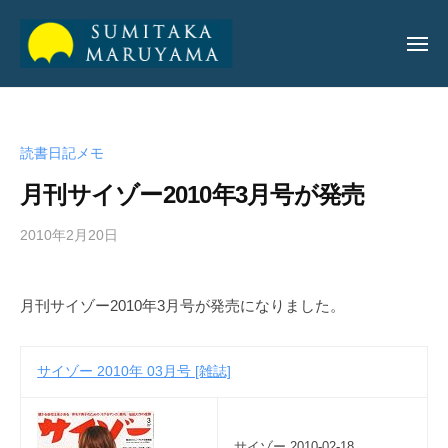
丸
山
純
丸
丸
孝
山
山
公
読書日記メモ
純
純
式
孝
月刊サイゾー2010年3月号が発売
サ
孝
イ
公
2010年2月20日
b
ト
公
y
式
式
a
サ
月刊サイゾー2010年3月号が発売になりました。
サ
d
イ
m
イ
ト
i
ト
サイゾー 2010年 03月号 [雑誌]
n
_
m
サイゾー 2010-02-18