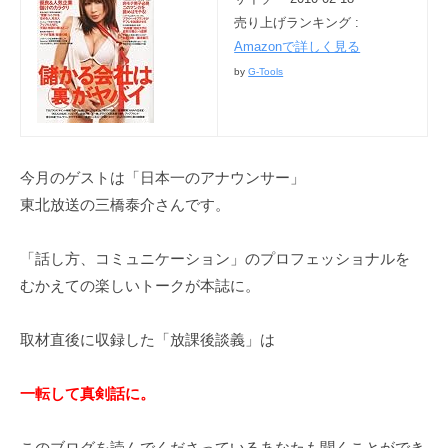
a
売り上げランキング :
r
Amazonで詳しく見る
u
by
G-Tools
y
a
m
a
今月のゲストは「日本一のアナウンサー」
東北放送の三橋泰介さんです。
「話し方、コミュニケーション」のプロフェッショナルを
むかえての楽しいトークが本誌に。
取材直後に収録した「放課後談義」は
一転して真剣話に。
このブログを読んでくださっているあなたも聞くことができ