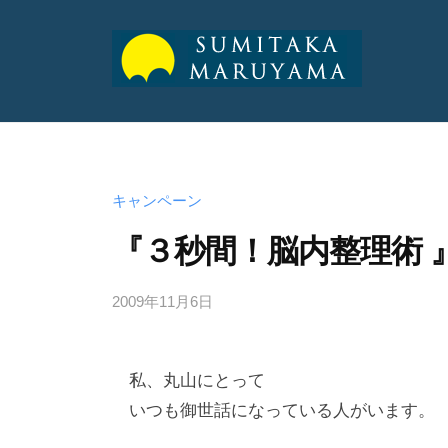
山
純
丸
丸
孝
山
山
公
純
式
純
キャンペーン
孝
サ
孝
『３秒間！脳内整理術 』
イ
ト
公
公
2009年11月6日
b
式
y
式
サ
a
サ
イ
私、丸山にとって
d
ト
イ
m
いつも御世話になっている人がいます。
ト
i