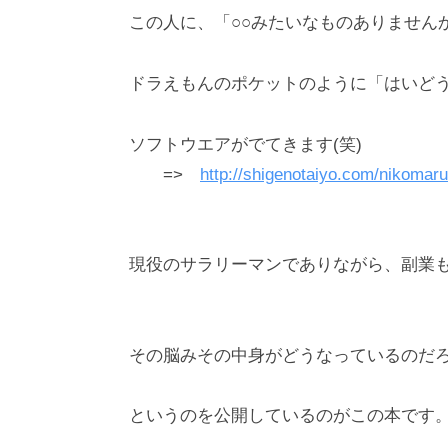
n
この人に、「○○みたいなものありません
_
m
ドラえもんのポケットのように「はいど
a
r
ソフトウエアがでてきます(笑)
u
=>
http://shigenotaiyo.com/nikomar
y
a
m
a
現役のサラリーマンでありながら、副業も
その脳みその中身がどうなっているのだ
というのを公開しているのがこの本です