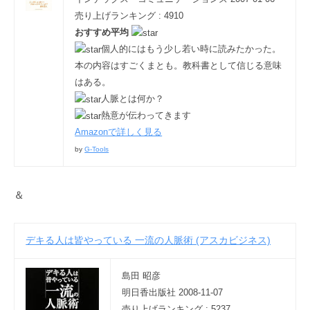
a
売り上げランキング : 4910
r
おすすめ平均
u
個人的にはもう少し若い時に読みたかった。
y
本の内容はすごくまとも。教科書として信じる意味
a
はある。
m
人脈とは何か？
a
熱意が伝わってきます
Amazonで詳しく見る
by
G-Tools
＆
デキる人は皆やっている 一流の人脈術 (アスカビジネス)
島田 昭彦
明日香出版社 2008-11-07
売り上げランキング : 5237