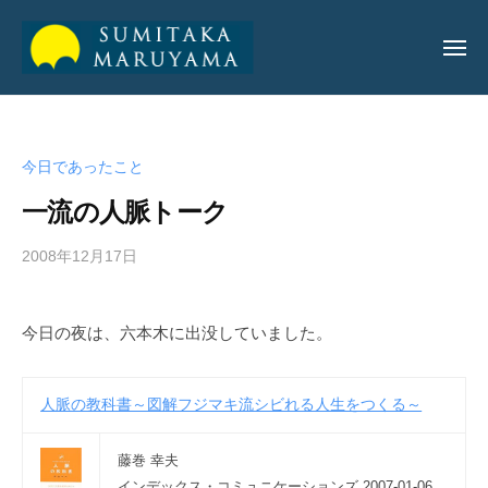
丸
山
純
丸
丸
孝
山
山
公
今日であったこと
純
純
式
孝
一流の人脈トーク
サ
孝
イ
公
2008年12月17日
b
ト
公
y
式
式
a
サ
今日の夜は、六本木に出没していました。
サ
d
イ
m
イ
ト
i
ト
人脈の教科書～図解フジマキ流シビれる人生をつくる～
n
_
藤巻 幸夫
m
インデックス・コミュニケーションズ 2007-01-06