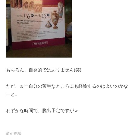
a
r
u
y
a
m
a
もちろん、自発的ではありません(笑)
ただ、まー自分の苦手なところにも経験するのはよいのかな
ーと。
わずかな時間で、脱出予定ですがｗ
前の投稿