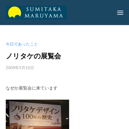
丸
山
純
丸
丸
孝
山
山
公
今日であったこと
純
純
式
孝
ノリタケの展覧会
サ
孝
イ
公
2009年3月15日
b
ト
公
y
式
式
a
サ
なぜか展覧会に来ています
サ
d
イ
m
イ
ト
i
ト
n
_
m