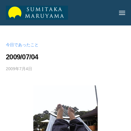
丸
山
純
丸
丸
孝
山
山
公
今日であったこと
純
純
式
孝
2009/07/04
サ
孝
イ
公
2009年7月4日
b
ト
公
y
式
式
a
サ
サ
d
イ
m
イ
ト
i
ト
n
_
m