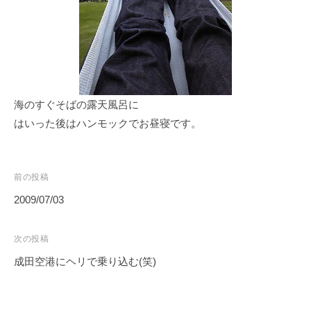
a
r
u
y
a
m
a
海のすぐそばの露天風呂に
はいった後はハンモックでお昼寝です。
前の投稿
2009/07/03
次の投稿
成田空港にヘリで乗り込む(笑)