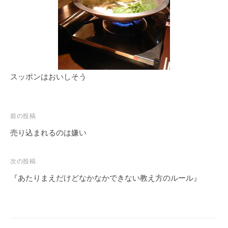
a
r
u
y
a
m
a
スッポンはおいしそう
前の投稿
売り込まれるのは嫌い
次の投稿
『あたりまえだけどなかなかできない教え方のルール』