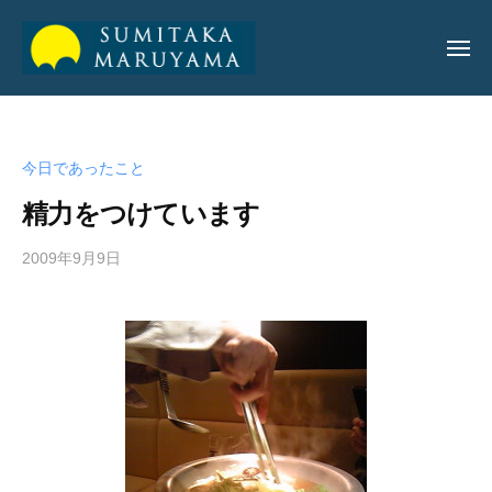
丸
山
純
丸
丸
孝
山
山
公
今日であったこと
純
純
式
孝
精力をつけています
サ
孝
イ
公
2009年9月9日
b
ト
公
y
式
式
a
サ
サ
d
イ
m
イ
ト
i
ト
n
_
m