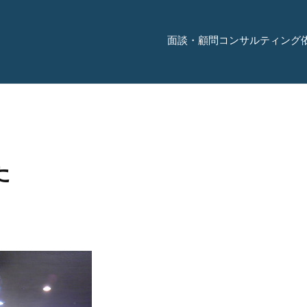
面談・顧問コンサルティング
た