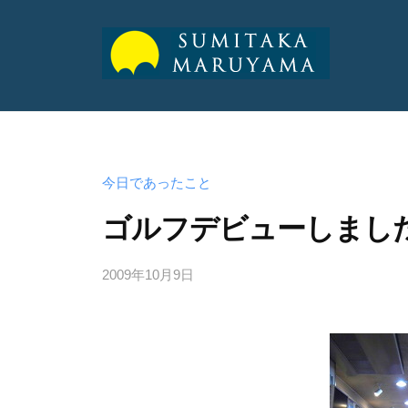
山
純
丸
丸
孝
山
山
公
純
式
純
今日であったこと
孝
サ
孝
ゴルフデビューしまし
イ
ト
公
公
2009年10月9日
b
式
y
式
サ
a
サ
イ
d
ト
イ
m
ト
i