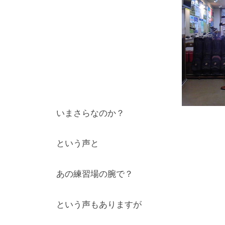
n
_
m
a
r
u
y
a
いまさらなのか？
m
a
という声と
あの練習場の腕で？
という声もありますが