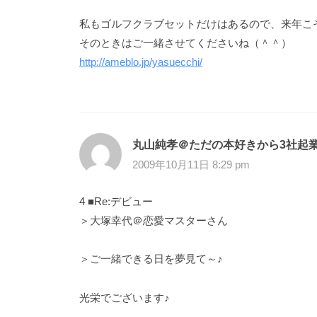
私もゴルフクラブセットだけはあるので、来年こ
そのときはご一緒させてくださいね（＾＾）
http://ameblo.jp/yasuecchi/
丸山純孝＠ただの本好きから3社起
2009年10月11日 8:29 pm
4 ■Re:デビュー
＞大塚幸代＠恋愛マスターさん
＞ご一緒できる日を夢見て～♪
光栄でございます♪