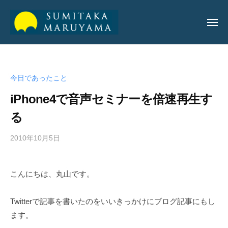
丸
山
純
丸
丸
孝
山
山
公
今日であったこと
純
純
式
孝
iPhone4で音声セミナーを倍速再生す
サ
孝
イ
る
公
ト
公
式
2010年10月5日
b
式
サ
y
サ
イ
a
イ
ト
こんにちは、丸山です。
d
ト
m
i
Twitterで記事を書いたのをいいきっかけにブログ記事にもし
n
ます。
_