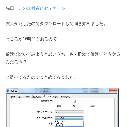
m
先日、
この無料音声セミナーを
a
r
友人がだしたのでダウンロードして聞き始めました。
u
y
ところが16時間もあるので
a
m
a
倍速で聞いてみようと思い立ち、さてiPodで倍速でどうやる
んだろう？
と調べてみたのでまとめてみました。