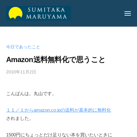
丸
山
純
丸
丸
孝
山
山
公
今日であったこと
純
純
式
孝
Amazon送料無料化で思うこと
サ
孝
イ
公
2010年11月2日
b
ト
公
y
式
式
a
サ
こんばんは。丸山です。
サ
d
イ
m
イ
ト
i
１１／１からamazon.co.jpの送料が基本的に無料化
ト
n
されました。
_
m
1500円にちょっとだけ足りない本を買いたいときに