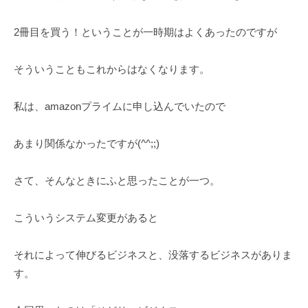
a
r
2冊目を買う！ということが一時期はよくあったのですが
u
y
そういうこともこれからはなくなります。
a
m
a
私は、amazonプライムに申し込んでいたので
あまり関係なかったですが(^^;;)
さて、そんなときにふと思ったことが一つ。
こういうシステム変更があると
それによって伸びるビジネスと、没落するビジネスがありま
す。