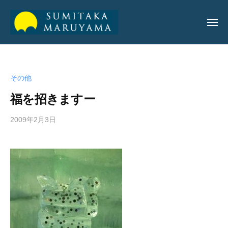
丸
山
純
丸
丸
孝
山
山
公
その他
純
純
式
孝
福を招きますー
サ
孝
イ
公
2009年2月3日
b
ト
公
y
式
式
a
サ
サ
d
イ
m
イ
ト
i
ト
n
_
m