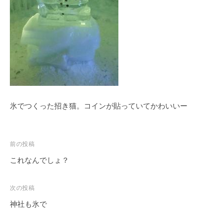
a
r
u
y
a
m
a
氷でつくった招き猫。コインが貼っていてかわいいー
前の投稿
これなんでしょ？
次の投稿
神社も氷で