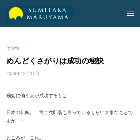
丸
山
純
丸
丸
孝
山
山
公
その他
純
純
式
孝
めんどくさがりは成功の秘訣
サ
孝
イ
公
2009年12月17日
b
ト
公
y
式
式
a
サ
勤勉に働く人が成功するとは
サ
d
イ
m
イ
ト
i
日本の伝統。二宮金次郎翁も言っているくらい大事なことで
ト
n
すが・・
_
m
ところが、これ。