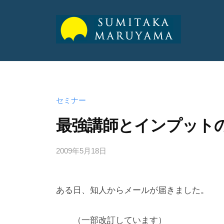
山
純
丸
丸
孝
山
山
公
純
式
純
セミナー
孝
サ
孝
最強講師とインプット
イ
ト
公
公
2009年5月18日
b
式
y
式
サ
a
サ
イ
ある日、知人からメールが届きました。
d
ト
イ
m
ト
i
（一部改訂しています）