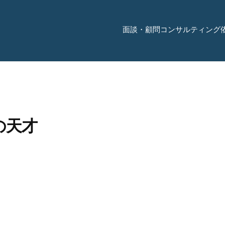
面談・顧問コンサルティング
の天才