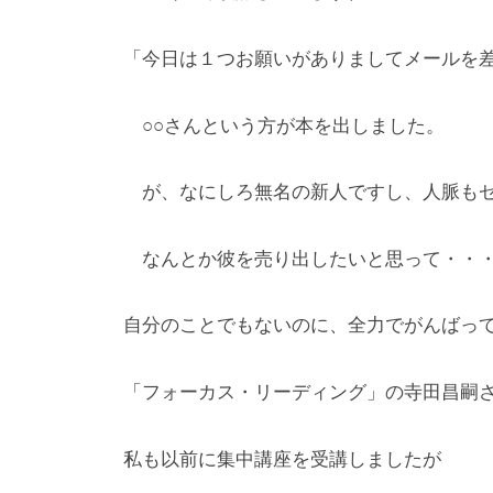
n
_
「今日は１つお願いがありましてメールを
m
a
○○さんという方が本を出しました。
r
u
が、なにしろ無名の新人ですし、人脈もゼ
y
a
m
なんとか彼を売り出したいと思って・・
a
自分のことでもないのに、全力でがんばっ
「フォーカス・リーディング」の寺田昌嗣
私も以前に集中講座を受講しましたが