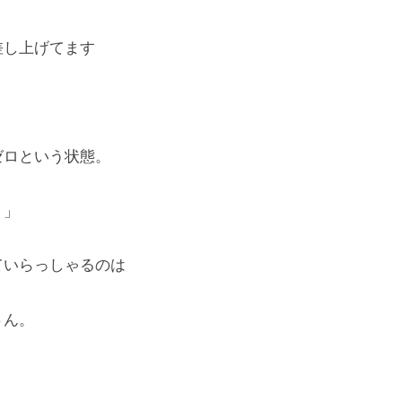
差し上げてます
ロという状態。
・」
ていらっしゃるのは
さん。