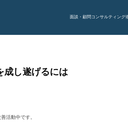
面談・顧問コンサルティング
を成し遂げるには
改善活動中です。