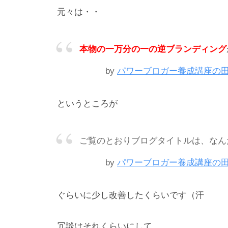
n
元々は・・
_
m
本物の一万分の一の逆ブランディング
a
r
by
パワーブロガー養成講座の
u
y
というところが
a
m
a
ご覧のとおりブログタイトルは、なん
by
パワーブロガー養成講座の
ぐらいに少し改善したくらいです（汗
冗談はそれくらいにして