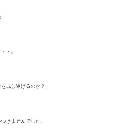
い
す・・。
かを成し遂げるのか？」
いつきませんでした。