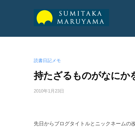
山
純
丸
丸
孝
山
山
公
純
式
純
読書日記メモ
孝
サ
孝
持たざるものがなにか
イ
ト
公
公
2010年1月23日
b
式
y
式
サ
a
サ
イ
d
ト
イ
m
先日からブログタイトルとニックネームの
ト
i