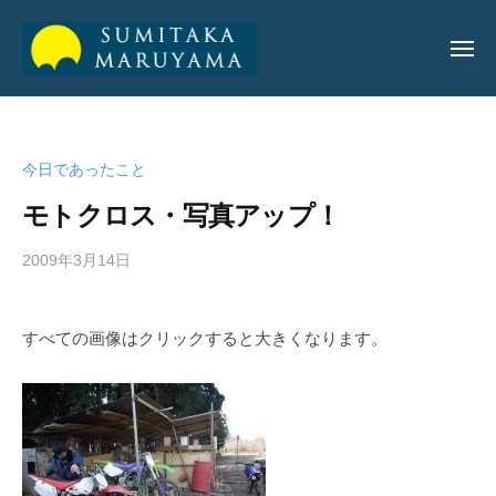
丸
山
純
丸
丸
孝
山
山
公
今日であったこと
純
純
式
孝
モトクロス・写真アップ！
サ
孝
イ
公
2009年3月14日
b
ト
公
y
式
式
a
サ
すべての画像はクリックすると大きくなります。
サ
d
イ
m
イ
ト
i
ト
n
_
m