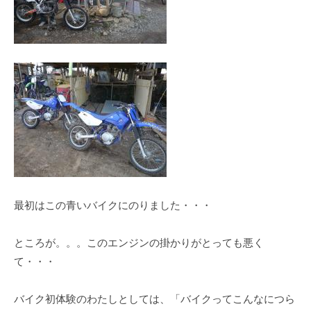
a
r
u
y
a
m
a
最初はこの青いバイクにのりました・・・
ところが。。。このエンジンの掛かりがとっても悪く
て・・・
バイク初体験のわたしとしては、「バイクってこんなにつら