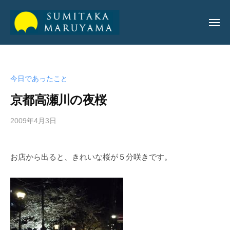
丸
山
純
丸
丸
孝
山
山
公
今日であったこと
純
純
式
孝
京都高瀬川の夜桜
サ
孝
イ
公
2009年4月3日
b
ト
公
y
式
式
a
サ
お店から出ると、きれいな桜が５分咲きです。
サ
d
イ
m
イ
ト
i
ト
n
_
m