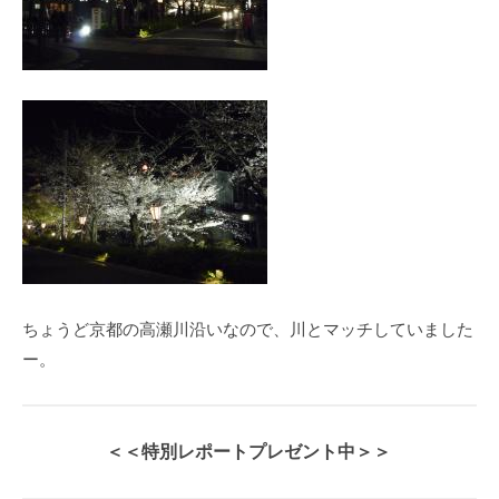
a
r
u
y
a
m
a
ちょうど京都の高瀬川沿いなので、川とマッチしていました
ー。
＜＜特別レポートプレゼント中＞＞