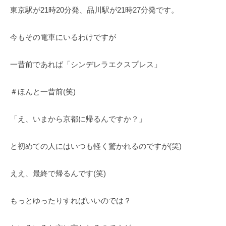
a
東京駅が21時20分発、品川駅が21時27分発です。
r
u
今もその電車にいるわけですが
y
a
m
一昔前であれば「シンデレラエクスプレス」
a
＃ほんと一昔前(笑)
「え、いまから京都に帰るんですか？」
と初めての人にはいつも軽く驚かれるのですが(笑)
ええ、最終で帰るんです(笑)
もっとゆったりすればいいのでは？