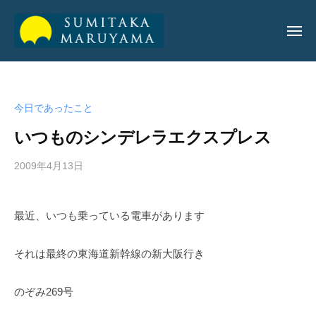
丸
山
純
丸
丸
孝
山
山
公
今日であったこと
純
純
式
孝
いつものシンデレラエクスプレス
サ
孝
イ
公
2009年4月13日
b
ト
公
y
式
式
a
サ
最近、いつも乗っている電車があります
サ
d
イ
m
イ
ト
i
それは最終の東海道新幹線の新大阪行き
ト
n
_
のぞみ269号
m