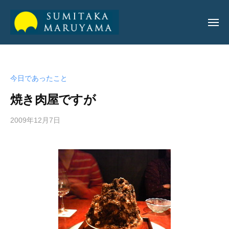
丸
山
純
丸
丸
孝
山
山
公
今日であったこと
純
純
式
孝
焼き肉屋ですが
サ
孝
イ
公
2009年12月7日
b
ト
公
y
式
式
a
サ
サ
d
イ
m
イ
ト
i
ト
n
_
m