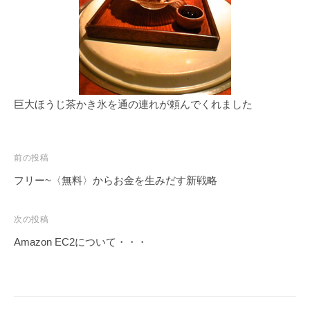
a
r
u
y
a
m
a
巨大ほうじ茶かき氷を通の連れが頼んでくれました
前の投稿
フリー~〈無料〉からお金を生みだす新戦略
次の投稿
Amazon EC2について・・・