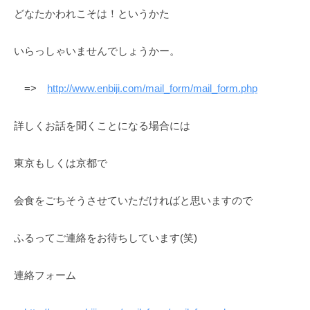
a
どなたかわれこそは！というかた
r
u
いらっしゃいませんでしょうかー。
y
a
m
=>
http://www.enbiji.com/mail_form/mail_form.php
a
詳しくお話を聞くことになる場合には
東京もしくは京都で
会食をごちそうさせていただければと思いますので
ふるってご連絡をお待ちしています(笑)
連絡フォーム