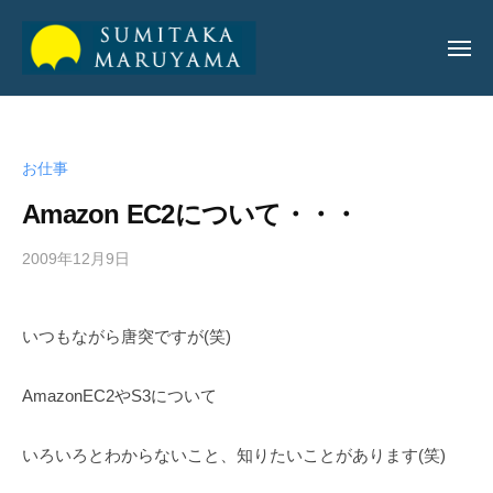
丸
山
純
丸
丸
孝
山
山
公
お仕事
純
純
式
孝
Amazon EC2について・・・
サ
孝
イ
公
2009年12月9日
b
ト
公
y
式
式
a
サ
いつもながら唐突ですが(笑)
サ
d
イ
m
イ
ト
i
AmazonEC2やS3について
ト
n
_
いろいろとわからないこと、知りたいことがあります(笑)
m