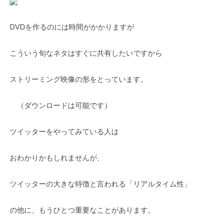
m
a
DVDを作るのには時間がかかりますが
r
u
こういう旬なネタはすぐに共有したいですから
y
a
m
ストリーミング映像の形をとっています。
a
（ダウンロードは可能です）
ツイッターをやってみている人は
おわかりかもしれませんが、
ツイッターの大きな特徴と言われる「リアルタイム性」
の他に、もうひとつ重要なことがあります。