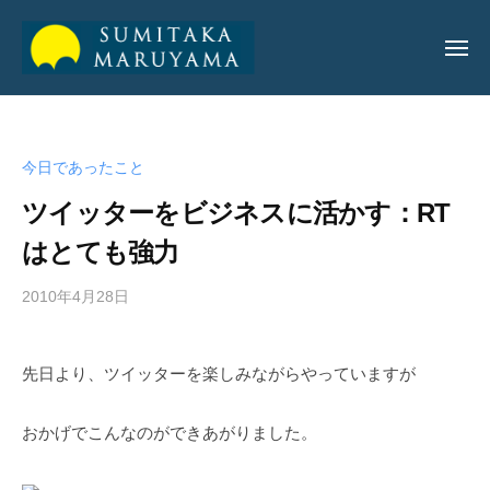
丸
山
純
丸
丸
孝
山
山
公
今日であったこと
純
純
式
孝
ツイッターをビジネスに活かす：RT
サ
孝
イ
はとても強力
公
ト
公
式
2010年4月28日
b
式
サ
y
サ
イ
a
イ
ト
先日より、ツイッターを楽しみながらやっていますが
d
ト
m
i
おかげでこんなのができあがりました。
n
_