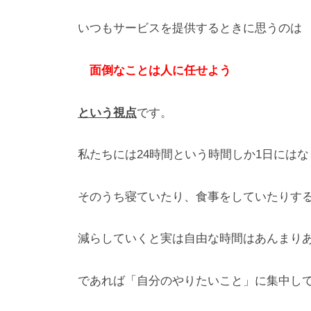
m
i
いつもサービスを提供するときに思うのは
n
_
面倒なことは人に任せよう
m
a
という視点
です。
r
u
私たちには24時間という時間しか1日にはな
y
a
m
そのうち寝ていたり、食事をしていたりす
a
減らしていくと実は自由な時間はあんまり
であれば「自分のやりたいこと」に集中し