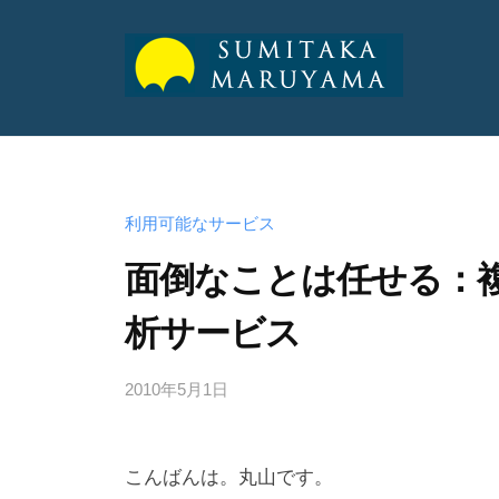
山
純
丸
丸
孝
山
山
公
純
式
純
利用可能なサービス
孝
サ
孝
面倒なことは任せる：
イ
ト
公
析サービス
公
式
式
サ
2010年5月1日
b
サ
イ
y
ト
イ
a
こんばんは。丸山です。
ト
d