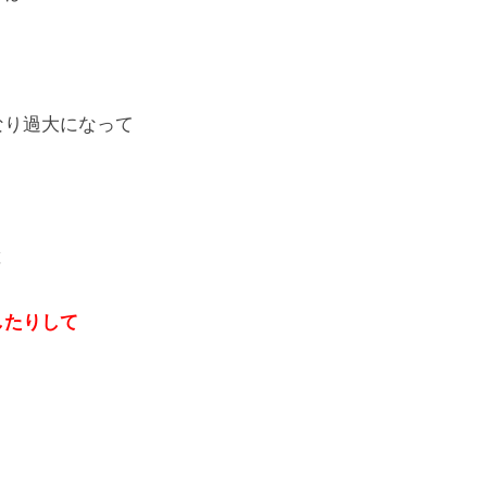
なり過大になって
と
したりして
。