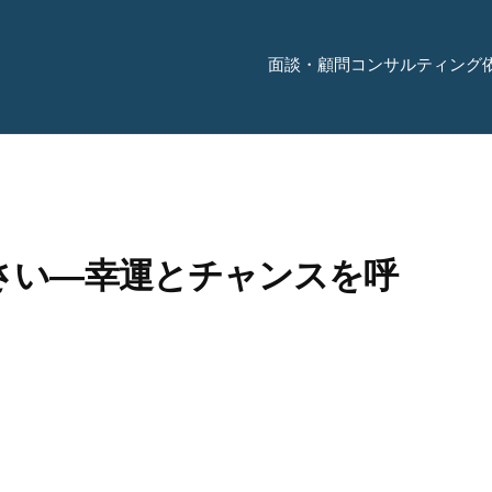
面談・顧問コンサルティング
さい―幸運とチャンスを呼