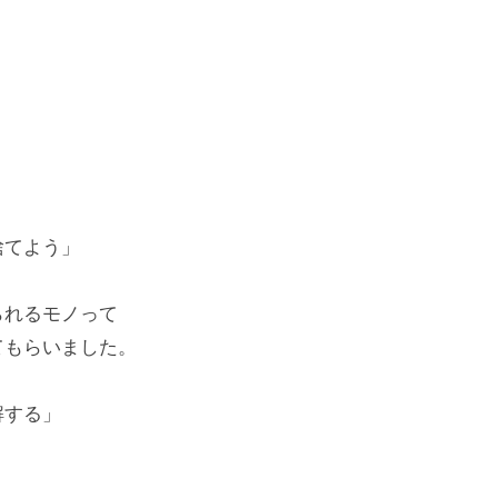
捨てよう」
られるモノって
てもらいました。
解する」