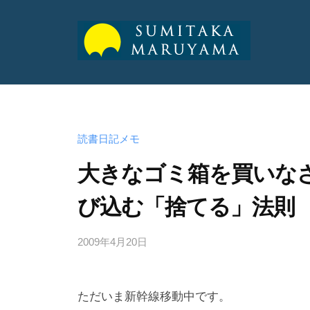
山
純
丸
丸
孝
山
山
公
純
式
純
読書日記メモ
孝
サ
孝
大きなゴミ箱を買いな
イ
ト
公
び込む「捨てる」法則
公
式
式
サ
2009年4月20日
b
サ
イ
y
ト
イ
a
ただいま新幹線移動中です。
ト
d