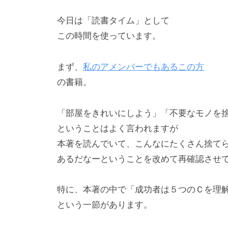
m
i
今日は「読書タイム」として
n
この時間を使っています。
_
m
まず、
私のアメンバーでもあるこの方
a
の書籍。
r
u
「部屋をきれいにしよう」「不要なモノを
y
ということはよく言われますが
a
m
本著を読んでいて、こんなにたくさん捨て
a
あるだなーということを改めて再確認させ
特に、本著の中で「成功者は５つのＣを理
という一節があります。