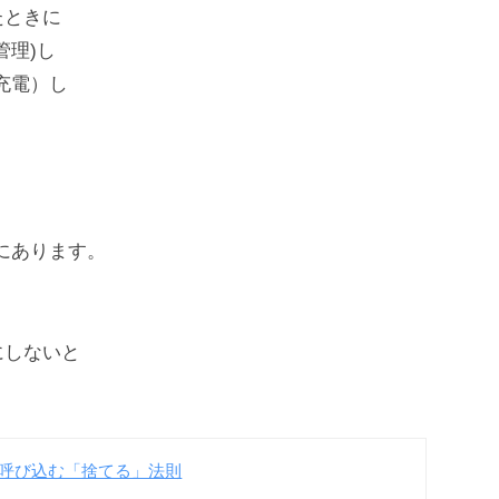
たときに
理)し
充電）し
にあります。
にしないと
呼び込む「捨てる」法則